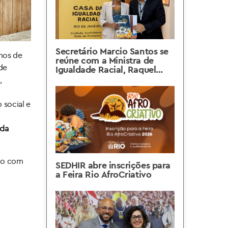
Secretário Marcio Santos se
anos de
reúne com a Ministra de
de
Igualdade Racial, Raquel
Borges no Rio de Janeiro
,
social e
 da
ado com
SEDHIR abre inscrições para
a Feira Rio AfroCriativo