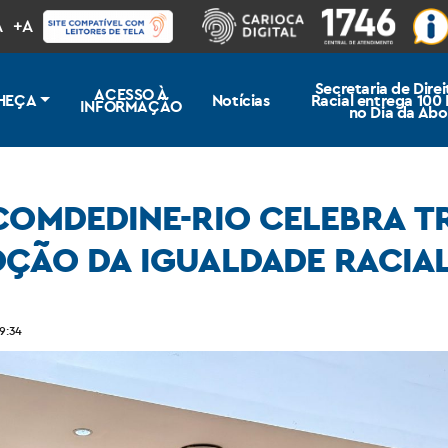
A
+A
Secretaria de Dire
ACESSO À
HEÇA
Notícias
Racial entrega 100
INFORMAÇÃO
no Dia da Abo
COMDEDINE-RIO CELEBRA TR
OÇÃO DA IGUALDADE RACIA
tória de luta, resistência e promoção da Igualdade Racial
9:34