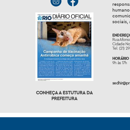
respons
humanos
comunid
sociais,
ENDEREÇ
Rua Afonso
Cidade Nov
Tel. (21) 
HORÁRIO 
9h às 17h
sedhir@pre
CONHEÇA A ESTUTURA DA
PREFEITURA