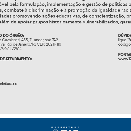
ável pela formulação, implementação e gestão de políticas p
, combate à discriminação e à promoção da igualdade racial
ades promovendo ações educativas, de conscientização, prot
 além de apoiar grupos historicamente vulnerabilizados, gara
O DO ÓRGÃO:
DÚVIDA
 Cavalcanti, 455, 7º andar, sala 742
ligue 1
a, Rio de Janeiro/RJ CEP: 20211-110
código 
2976-1412/2514
PORTAL
DE ATENDIMENTO:
www.17
feitura.rio