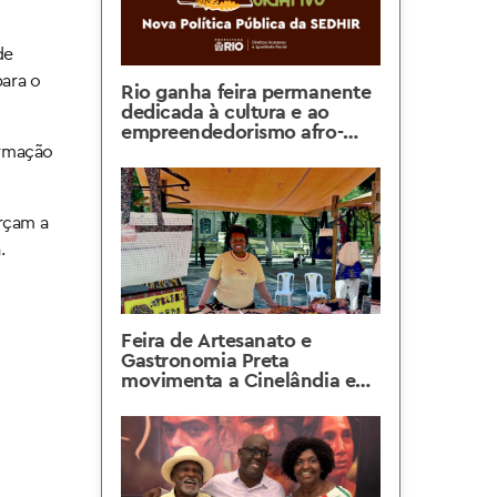
de
para o
Rio ganha feira permanente
dedicada à cultura e ao
empreendedorismo afro-
brasileiro
irmação
rçam a
.
Feira de Artesanato e
Gastronomia Preta
movimenta a Cinelândia e
fortalece o
empreendedorismo negro