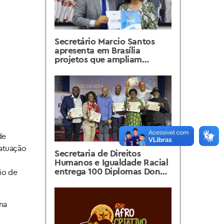
Secretário Marcio Santos
apresenta em Brasília
projetos que ampliam
direitos e igualdade racial
para a população carioca
de
 atuação
Secretaria de Direitos
Humanos e Igualdade Racial
entrega 100 Diplomas Dona
io de
Ivone Lara no Dia da
Abolição da Escravatura
na